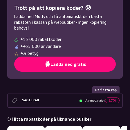
Trött på att kopiera koder? 😰
Ladda ned Molly och få automatiskt den bästa
rabatten i kassan på webbutiker - ingen kopiering
behövs!
+15 000 rabattkoder
+455 000 användare
4.9 betyg
Ladda ned gratis
De flesta köp
SAG15RAB
dateago.today
17%
✨ Hitta rabattkoder på liknande butiker