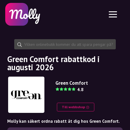
Plattform
Hudvård
Dela rabattkod
Funktioner
Hårvård
Jobb
Molly till iPhone och iPad
SE
Kontakt
Molly till Chrome
DK
Om oss
Molly till Android
EN
Samarbete
SE
Green Comfort rabattkod i
augusti 2026
NO
DE
Green Comfort
4.8
NL
Till webbshop
Molly kan säkert ordna rabatt åt dig hos Green Comfort.