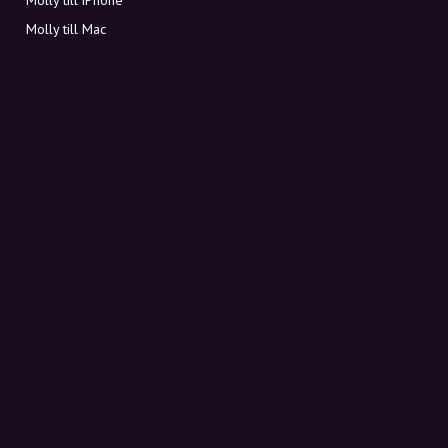
Molly till Mac
Molly till PC
OM MOLLY
Kontakt
Möt Molly och Co.
FAQ
Få rabattkoder direkt i inkorgen
Registrera