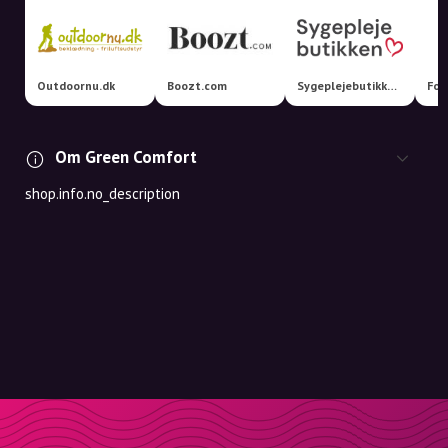
Outdoornu.dk
Boozt.com
Sygeplejebutikken.dk
Foo
Om Green Comfort
shop.info.no_description