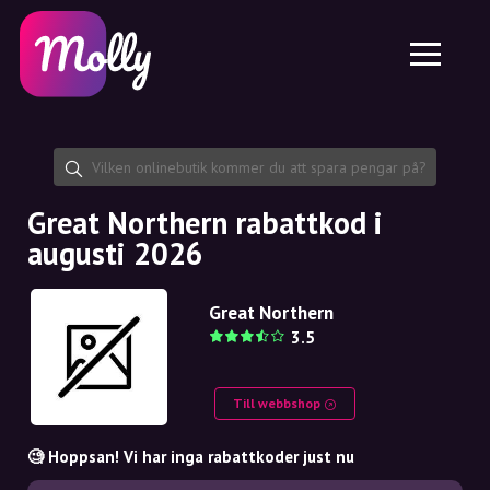
Plattform
Hudvård
Dela rabattkod
Funktioner
Hårvård
Jobb
Molly till iPhone och iPad
SE
Kontakt
Molly till Chrome
DK
Om oss
Molly till Android
EN
Samarbete
SE
Great Northern rabattkod i
augusti 2026
NO
DE
Great Northern
3.5
NL
Till webbshop
🧐 Hoppsan! Vi har inga rabattkoder just nu