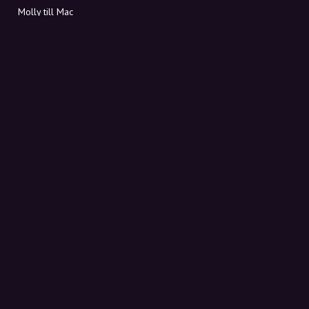
Molly till Mac
Molly till PC
OM MOLLY
Kontakt
Möt Molly och Co.
FAQ
Få rabattkoder direkt i inkorgen
Registrera