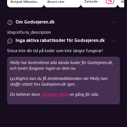
Zalando
7%
Østjysk Våbenhandel | www.huntinglife.dk
Boozt.com
Mag
Om Godsejeren.dk
shop.info.no_description
Inga aktiva rabattkoder för Godsejeren.dk
Slösa inte din tid på koder som inte längre fungerar!
Molly har kontrollerat alla kända koder för Godsejeren.dk,
och tyvärr fungerar ingen av dem nu.
Lyckligtvis kan du få direktmeddelanden när Molly kan
skaffa rabatt hos Godsejeren.dk igen.
Du behöver bara
installera Molly
en gång för alla.