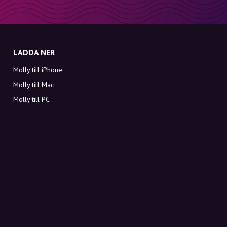
LADDA NER
Molly till iPhone
Molly till Mac
Molly till PC
OM MOLLY
Kontakt
Möt Molly och Co.
FAQ
Få rabattkoder direkt i inkorgen
Registrera