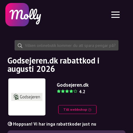
Plattform
Hudvård
Dela rabattkod
Funktioner
Hårvård
Jobb
Molly till iPhone och iPad
SE
Kontakt
Molly till Chrome
DK
Om oss
Molly till Android
EN
Samarbete
SE
Godsejeren.dk rabattkod i
augusti 2026
NO
DE
Godsejeren.dk
4.2
NL
Till webbshop
🧐 Hoppsan! Vi har inga rabattkoder just nu