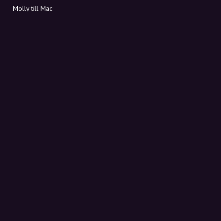
Molly till Mac
Molly till PC
OM MOLLY
Kontakt
Möt Molly och Co.
FAQ
Få rabattkoder direkt i inkorgen
Registrera