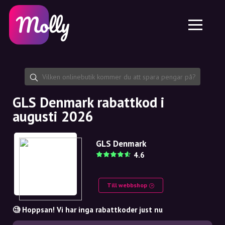
Plattform
Hudvård
Dela rabattkod
Funktioner
Hårvård
Jobb
Molly till iPhone och iPad
SE
Kontakt
Molly till Chrome
DK
Om oss
Molly till Android
EN
Samarbete
SE
GLS Denmark rabattkod i
augusti 2026
NO
DE
GLS Denmark
4.6
NL
Till webbshop
🧐 Hoppsan! Vi har inga rabattkoder just nu