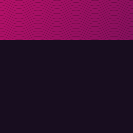
LADDA NER
OM MOLLY
Molly till iPhone
Kontakt
Molly till Mac
Möt Molly och Co.
Molly till PC
FAQ