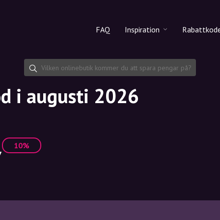
FAQ
Inspiration
Rabattkod
Alla produkter
Rabattko
Makeup
Dela rab
d i augusti 2026
Hudvård
Hårvård
10%
7