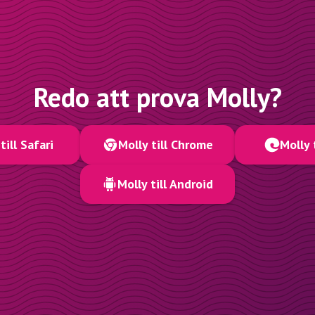
Redo att prova Molly?
till Safari
Molly till Chrome
Molly 
Molly till Android