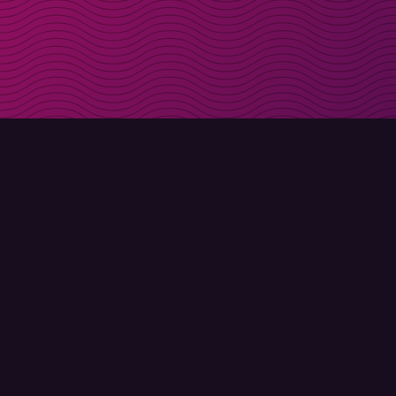
Få rabattkoder direk