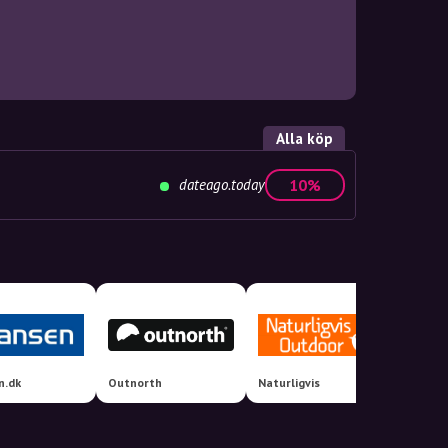
Alla köp
dateago.today
10%
n.dk
Outnorth
Naturligvis