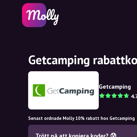
Getcamping rabattko
Getcamping
4.
Senast ordnade Molly 10% rabatt hos Getcamping
Trött på att kopiera koder? 😰