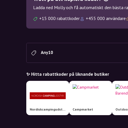
Ladda ned Molly och få automatiskt den bästa rab
+15 000 rabattkoder
+455 000 användare
Any10
✨ Hitta rabattkoder på liknande butiker
Nordiskcampingudstyr.dk
Campmarket