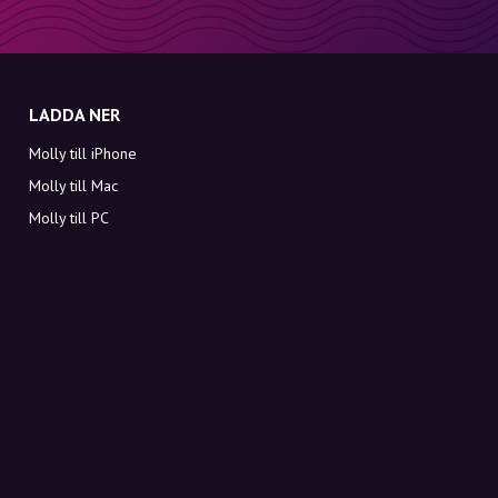
LADDA NER
Molly till iPhone
Molly till Mac
Molly till PC
OM MOLLY
Kontakt
Möt Molly och Co.
FAQ
Få rabattkoder direkt i inkorgen
Registrera