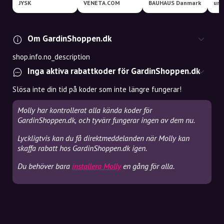
JYSK
VENETA.COM
BAUHAUS Danmark
uni
Om GardinShoppen.dk
shop.info.no_description
Inga aktiva rabattkoder för GardinShoppen.dk
Slösa inte din tid på koder som inte längre fungerar!
Molly har kontrollerat alla kända koder för
GardinShoppen.dk, och tyvärr fungerar ingen av dem nu.
Lyckligtvis kan du få direktmeddelanden när Molly kan
skaffa rabatt hos GardinShoppen.dk igen.
Du behöver bara
installera Molly
en gång för alla.