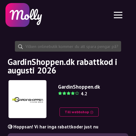
Plattform
Hudvård
Dela rabattkod
Funktioner
Hårvård
Jobb
Molly till iPhone och iPad
SE
Kontakt
Molly till Chrome
DK
Om oss
Molly till Android
EN
Samarbete
SE
GardinShoppen.dk rabattkod i
augusti 2026
NO
DE
GardinShoppen.dk
4.2
NL
Till webbshop
🧐 Hoppsan! Vi har inga rabattkoder just nu