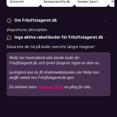
Outnorth
Backpackerlife.dk
Spejder Sport
Fri
Om Friluftslageret.dk
shop.info.no_description
Inga aktiva rabattkoder för Friluftslageret.dk
Slösa inte din tid på koder som inte längre fungerar!
Molly har kontrollerat alla kända koder för
Friluftslageret.dk, och tyvärr fungerar ingen av dem nu.
Lyckligtvis kan du få direktmeddelanden när Molly kan
skaffa rabatt hos Friluftslageret.dk igen.
Du behöver bara
installera Molly
en gång för alla.