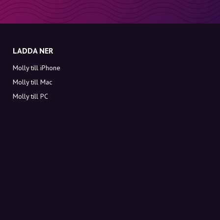
LADDA NER
Molly till iPhone
Molly till Mac
Molly till PC
OM MOLLY
Kontakt
Möt Molly och Co.
FAQ
Få rabattkoder direkt i inkorgen
Registrera