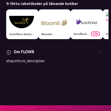
✨ Hitta rabattkoder på liknande butiker
Euroflorist Danmark
15%
Interflora Danmark
Bloomit
Om FLOWR
shop.info.no_description