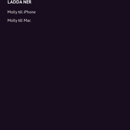
LADDA NER
Molly till iPhone
Molly till Mac
Molly till PC
OM MOLLY
Kontakt
Möt Molly och Co.
FAQ
Få rabattkoder direkt i inkorgen
Registrera