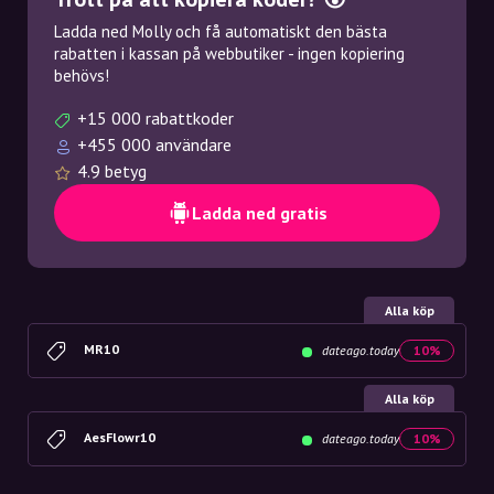
Ladda ned Molly och få automatiskt den bästa
rabatten i kassan på webbutiker - ingen kopiering
behövs!
+15 000 rabattkoder
+455 000 användare
4.9 betyg
Ladda ned gratis
Alla köp
MR10
dateago.today
10%
Alla köp
AesFlowr10
dateago.today
10%