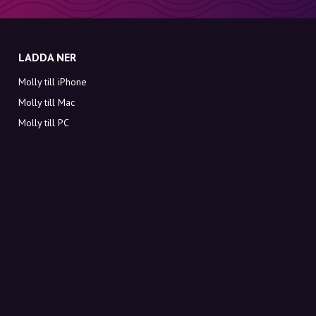
LADDA NER
Molly till iPhone
Molly till Mac
Molly till PC
OM MOLLY
Kontakt
Möt Molly och Co.
FAQ
Få rabattkoder direkt i inkorgen
Registrera