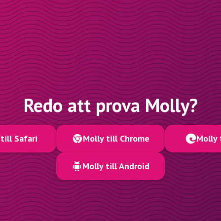
Redo att prova Molly?
till Safari
Molly till Chrome
Molly 
Molly till Android