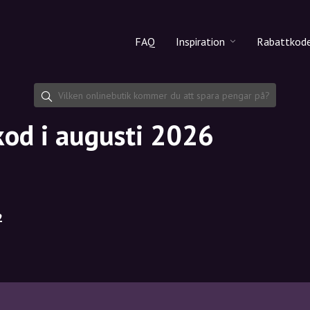
FAQ
Inspiration
Rabattkod
Alla produkter
Rabattko
Makeup
Dela rab
tkod i augusti 2026
Hudvård
Hårvård
2