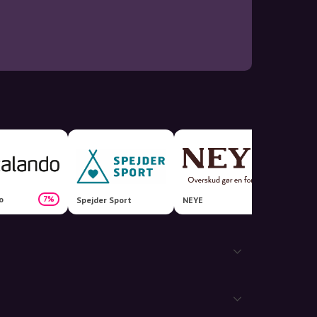
o
7%
Spejder Sport
NEYE
Bergfr