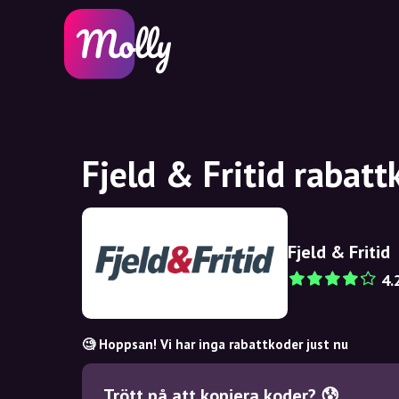
Fjeld & Fritid rabat
Fjeld & Fritid
4.
🧐 Hoppsan! Vi har inga rabattkoder just nu
Trött på att kopiera koder? 😰