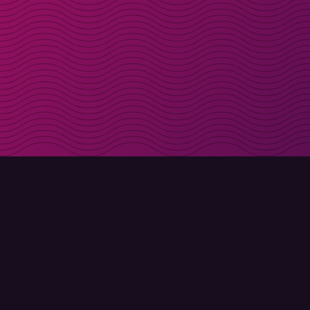
Få rabattkoder direk