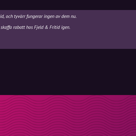
tid, och tyvärr fungerar ingen av dem nu.
kaffa rabatt hos Fjeld & Fritid igen.