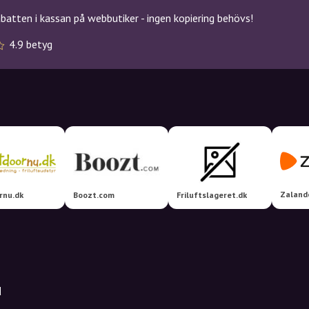
atten i kassan på webbutiker - ingen kopiering behövs!
4.9 betyg
Zaland
rnu.dk
Boozt.com
Friluftslageret.dk
d