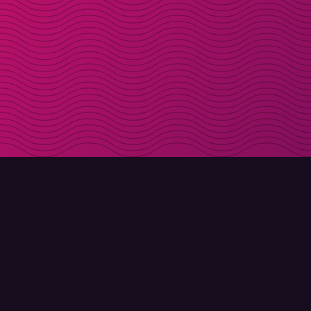
LADDA NER
OM MOLLY
Molly till iPhone
Kontakt
Molly till Mac
Möt Molly och Co.
Molly till PC
FAQ