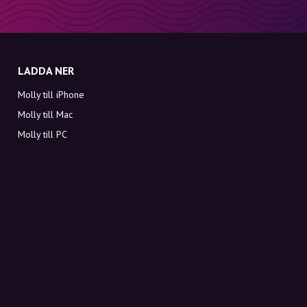
LADDA NER
Molly till iPhone
Molly till Mac
Molly till PC
OM MOLLY
Kontakt
Möt Molly och Co.
FAQ
Få rabattkoder direkt i inkorgen
Registrera