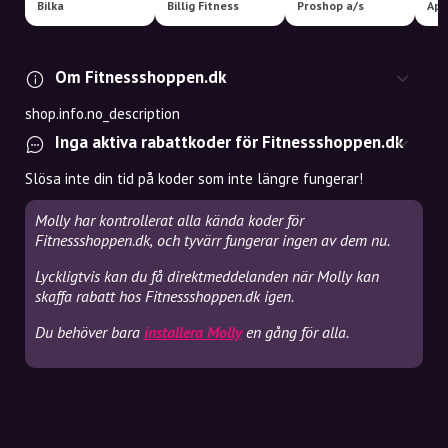
Bilka
Billig Fitness
Proshop a/s
Apu
Om Fitnessshoppen.dk
shop.info.no_description
Inga aktiva rabattkoder för Fitnessshoppen.dk
Slösa inte din tid på koder som inte längre fungerar!
Molly har kontrollerat alla kända koder för
Fitnessshoppen.dk, och tyvärr fungerar ingen av dem nu.
Lyckligtvis kan du få direktmeddelanden när Molly kan
skaffa rabatt hos Fitnessshoppen.dk igen.
Du behöver bara
installera Molly
en gång för alla.