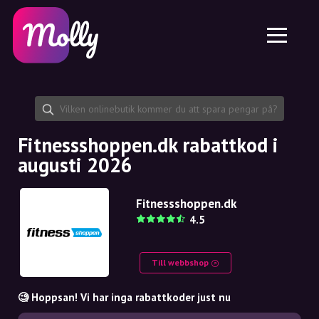
Plattform
Hudvård
Dela rabattkod
Funktioner
Hårvård
Jobb
Molly till iPhone och iPad
SE
Kontakt
Molly till Chrome
DK
Om oss
Molly till Android
EN
Samarbete
SE
Fitnessshoppen.dk rabattkod i
augusti 2026
NO
DE
Fitnessshoppen.dk
4.5
NL
Till webbshop
🧐 Hoppsan! Vi har inga rabattkoder just nu