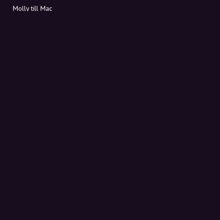
Molly till Mac
Molly till PC
OM MOLLY
Kontakt
Möt Molly och Co.
FAQ
Få rabattkoder direkt i inkorgen
Registrera