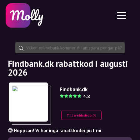
Plattform
Hudvård
Dela rabattkod
Funktioner
Hårvård
Jobb
Molly till iPhone och iPad
SE
Kontakt
Molly till Chrome
DK
Om oss
Molly till Android
EN
Samarbete
SE
Findbank.dk rabattkod i augusti
2026
NO
DE
Findbank.dk
4.8
NL
Till webbshop
🧐 Hoppsan! Vi har inga rabattkoder just nu