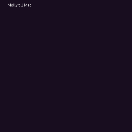
Molly till Mac
Molly till PC
OM MOLLY
Kontakt
Möt Molly och Co.
FAQ
Få rabattkoder direkt i inkorgen
Registrera