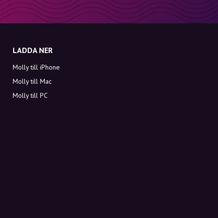
LADDA NER
Molly till iPhone
Molly till Mac
Molly till PC
OM MOLLY
Kontakt
Möt Molly och Co.
FAQ
Få rabattkoder direkt i inkorgen
Registrera