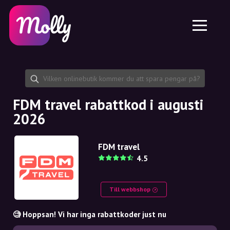
Plattform
Hudvård
Dela rabattkod
Funktioner
Hårvård
Jobb
Molly till iPhone och iPad
SE
Kontakt
Molly till Chrome
DK
Om oss
Molly till Android
EN
Samarbete
SE
FDM travel rabattkod i augusti
2026
NO
DE
FDM travel
4.5
NL
Till webbshop
🧐 Hoppsan! Vi har inga rabattkoder just nu