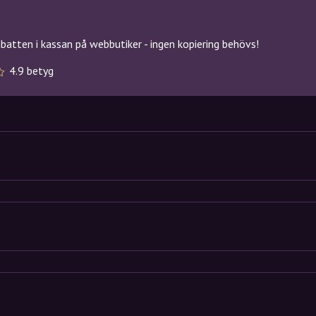
atten i kassan på webbutiker - ingen kopiering behövs!
4.9 betyg