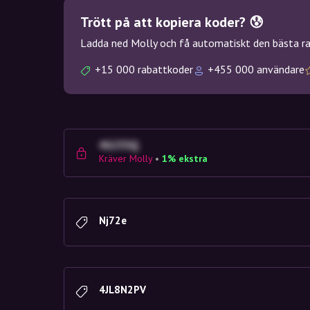
Trött på att kopiera koder? 😰
Ladda ned Molly och få automatiskt den bästa rab
+15 000 rabattkoder
+455 000 användare
4G23SQ
Kräver Molly
•
1% ekstra
Nj72e
4JL8N2PV