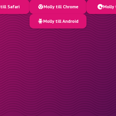
till Safari
Molly till Chrome
Molly 
Molly till Android