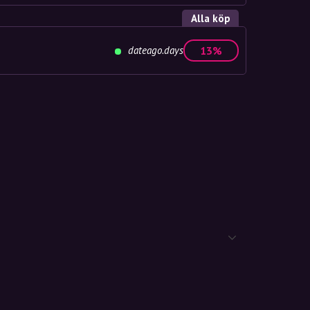
Alla köp
dateago.days
13%