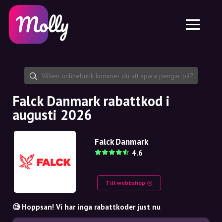
Plattform
Hudvård
Dela rabattkod
Funktioner
Hårvård
Jobb
Molly till iPhone och iPad
SE
Kontakt
Molly till Chrome
DK
Om oss
Molly till Android
EN
Samarbete
SE
Falck Danmark rabattkod i
augusti 2026
NO
DE
Falck Danmark
4.6
NL
Till webbshop
🧐 Hoppsan! Vi har inga rabattkoder just nu