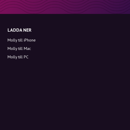
LADDA NER
Molly till iPhone
Molly till Mac
Molly till PC
OM MOLLY
Kontakt
Möt Molly och Co.
FAQ
Få rabattkoder direkt i inkorgen
Registrera