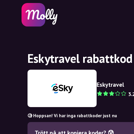
Eskytravel rabattkod
Eskytravel
3.
🧐 Hoppsan! Vi har inga rabattkoder just nu
Trött på att kopiera koder? 😰