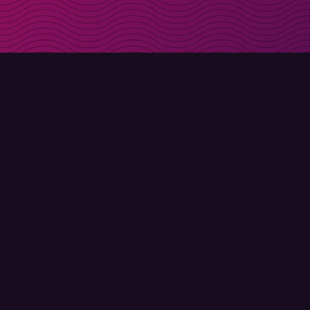
Få rabattkoder direk