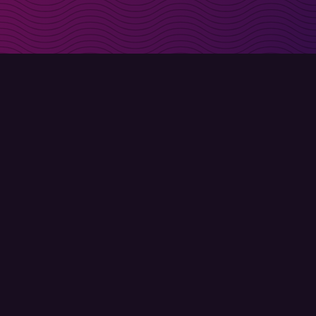
t i inkorgen
Registrera
Användarvillkor
Integritetspolicy