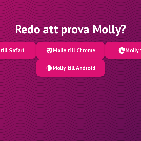
Redo att prova Molly?
till Safari
Molly till Chrome
Molly 
Molly till Android