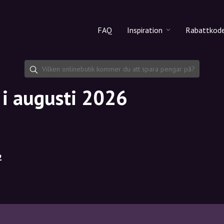
FAQ
Inspiration
Rabattkod
Alla produkter
Rabattko
Makeup
Dela rab
 i augusti 2026
Hudvård
Hårvård
2