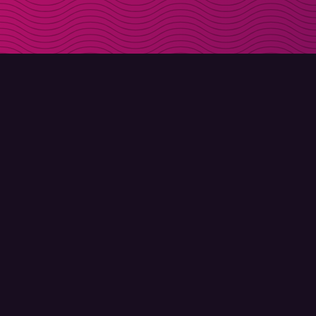
LADDA NER
OM MOLLY
Molly till iPhone
Kontakt
Molly till Mac
Möt Molly och Co.
Molly till PC
FAQ
© Molly 2026 - Alla rättigheter förbehållna