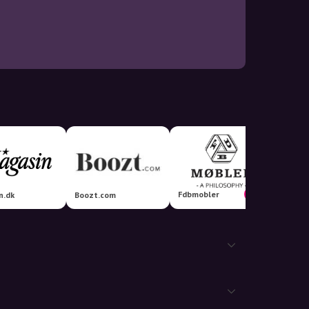
Fdbmobler
5%
n.dk
Boozt.com
Elgiga