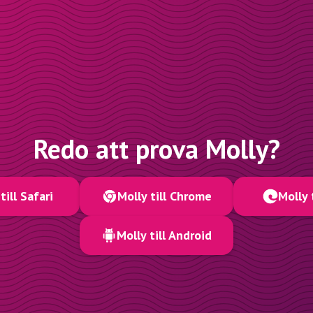
Redo att prova Molly?
till Safari
Molly till Chrome
Molly 
Molly till Android