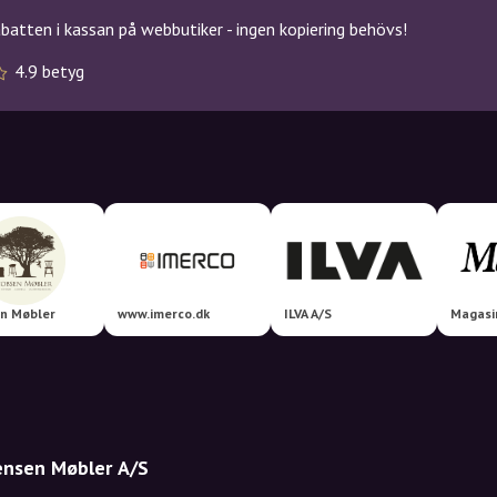
atten i kassan på webbutiker - ingen kopiering behövs!
4.9 betyg
n Møbler
www.imerco.dk
ILVA A/S
Magasi
tensen Møbler A/S