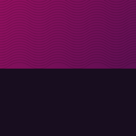
Få rabattkoder direk