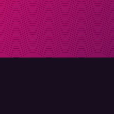
LADDA NER
OM MOLLY
Molly till iPhone
Kontakt
Molly till Mac
Möt Molly och Co.
Molly till PC
FAQ