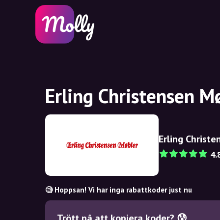
Erling Christensen M
Erling Christ
4.
🧐 Hoppsan! Vi har inga rabattkoder just nu
Trött på att kopiera koder? 😰