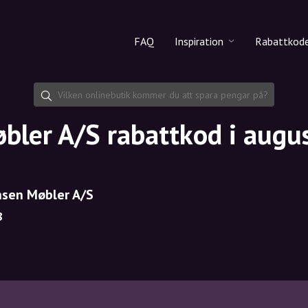
FAQ
Inspiration
Rabattkod
Alla produkter
Rabattko
Makeup
Dela rab
øbler A/S rabattkod i augu
Hudvård
Hårvård
ensen Møbler A/S
8