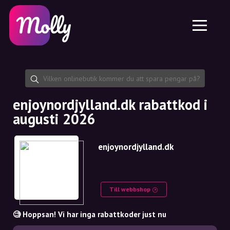
Plattform
Hudvård
Dela rabattkod
Funktioner
Hårvård
Jobb
Molly till iPhone och iPad
SE
Kontakt
Molly till Chrome
DK
Om oss
Molly till Android
EN
Samarbete
SE
enjoynordjylland.dk rabattkod i
augusti 2026
NO
DE
enjoynordjylland.dk
NL
Till webbshop
🧐 Hoppsan! Vi har inga rabattkoder just nu