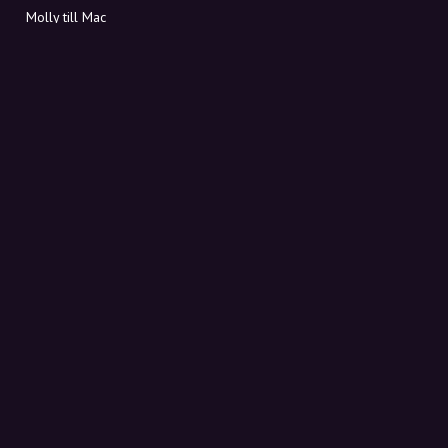
Molly till Mac
Molly till PC
OM MOLLY
Kontakt
Möt Molly och Co.
FAQ
Få rabattkoder direkt i inkorgen
Registrera