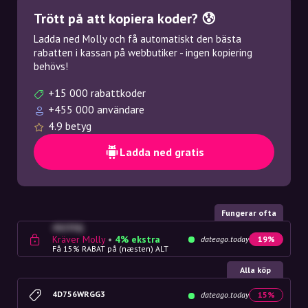
Trött på att kopiera koder? 😰
Ladda ned Molly och få automatiskt den bästa
rabatten i kassan på webbutiker - ingen kopiering
behövs!
+15 000 rabattkoder
+455 000 användare
4.9 betyg
Ladda ned gratis
Fungerar ofta
4G23SQ
Kräver Molly
•
4% ekstra
dateago.today
19%
Få 15% RABAT på (næsten) ALT
Alla köp
4D756WRGG3
dateago.today
15%