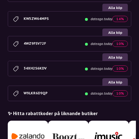
Alla köp
KW5ZW64MPS
dateago.today
14%
Alla köp
4WZ9FSV72F
dateago.today
10%
Alla köp
34XH2S6KDV
dateago.today
10%
Alla köp
W9LKR6D9QP
dateago.today
10%
✨ Hitta rabattkoder på liknande butiker