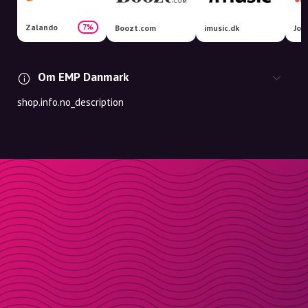
Zalando
7%
Boozt.com
imusic.dk
Joo
Om EMP Danmark
shop.info.no_description