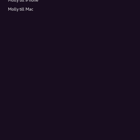
Molly till Mac
Molly till PC
OM MOLLY
Kontakt
Möt Molly och Co.
FAQ
Få rabattkoder direkt i inkorgen
Registrera