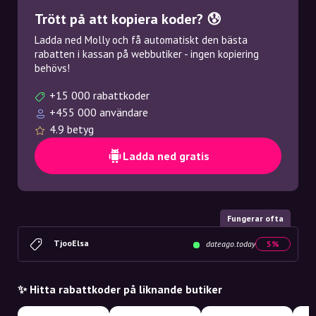
Trött på att kopiera koder? 😰
Ladda ned Molly och få automatiskt den bästa
rabatten i kassan på webbutiker - ingen kopiering
behövs!
+15 000 rabattkoder
+455 000 användare
4.9 betyg
Ladda ned gratis
Fungerar ofta
TjooElsa
dateago.today
5%
✨ Hitta rabattkoder på liknande butiker