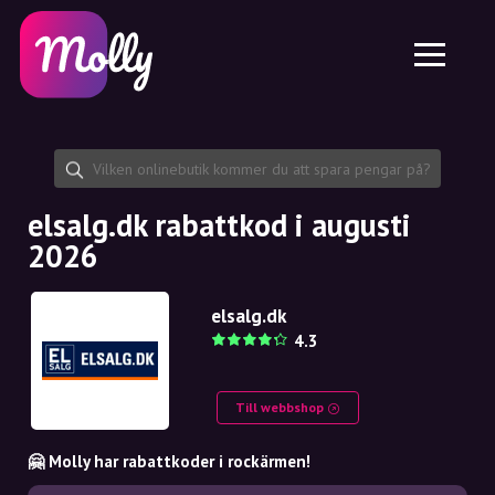
Plattform
Hudvård
Dela rabattkod
Funktioner
Hårvård
Jobb
Molly till iPhone och iPad
SE
Kontakt
Molly till Chrome
DK
Om oss
Molly till Android
EN
Samarbete
SE
elsalg.dk rabattkod i augusti
2026
NO
DE
elsalg.dk
4.3
NL
Till webbshop
🤗 Molly har rabattkoder i rockärmen!