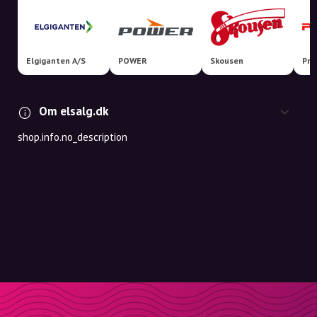
Elgiganten A/S
POWER
Skousen
Pro
Om elsalg.dk
shop.info.no_description