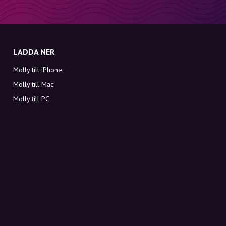
LADDA NER
Molly till iPhone
Molly till Mac
Molly till PC
OM MOLLY
Kontakt
Möt Molly och Co.
FAQ
Få rabattkoder direkt i inkorgen
Registrera