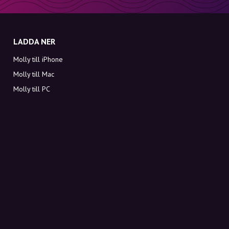
LADDA NER
Molly till iPhone
Molly till Mac
Molly till PC
OM MOLLY
Kontakt
Möt Molly och Co.
FAQ
Få rabattkoder direkt i inkorgen
Registrera