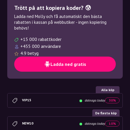
Trött på att kopiera koder? 😰
Ladda ned Molly och få automatiskt den bästa
rabatten i kassan på webbutiker - ingen kopiering
behövs!
+15 000 rabattkoder
+455 000 användare
4.9 betyg
Ladda ned gratis
Alla köp
VIP15
dateago.today
30%
De flesta köp
NEW10
dateago.today
10%