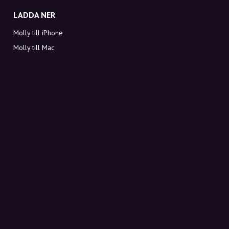
LADDA NER
Molly till iPhone
Molly till Mac
Molly till PC
OM MOLLY
Kontakt
Möt Molly och Co.
FAQ
Få rabattkoder direkt i inkorgen
Registrera