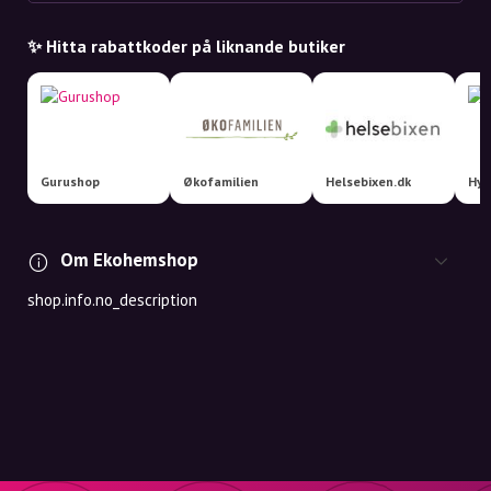
✨ Hitta rabattkoder på liknande butiker
Gurushop
Økofamilien
Helsebixen.dk
Hyg
Om Ekohemshop
shop.info.no_description