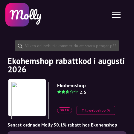
Plattform
Hudvård
Dela rabattkod
Funktioner
Hårvård
Jobb
Molly till iPhone och iPad
SE
Kontakt
Molly till Chrome
DK
Om oss
Molly till Android
EN
Samarbete
SE
Ekohemshop rabattkod i augusti
2026
NO
DE
Ekohemshop
2.5
NL
Till webbshop
30.1%
Senast ordnade Molly 30.1% rabatt hos Ekohemshop