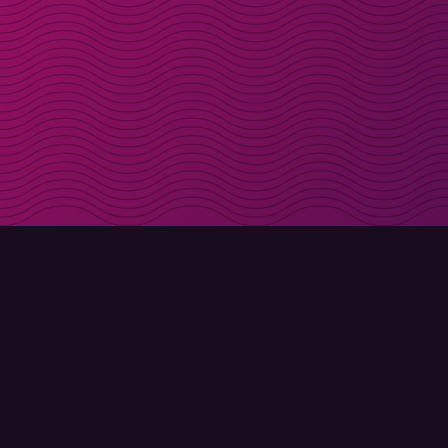
Få rabattkoder direk