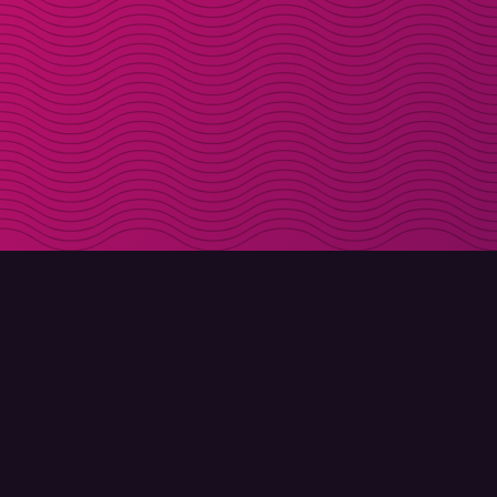
LADDA NER
OM MOLLY
Molly till iPhone
Kontakt
Molly till Mac
Möt Molly och Co.
Molly till PC
FAQ