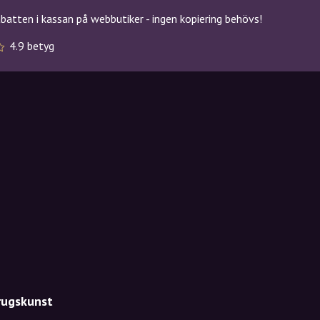
atten i kassan på webbutiker - ingen kopiering behövs!
4.9 betyg
rugskunst