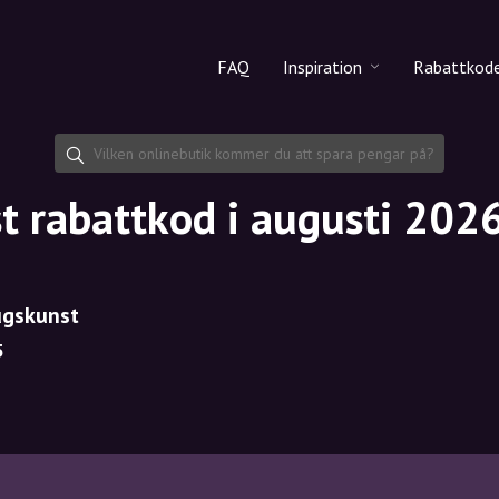
FAQ
Inspiration
Rabattkod
Alla produkter
Rabattko
Makeup
Dela rab
t rabattkod i augusti 202
Hudvård
Hårvård
ugskunst
5