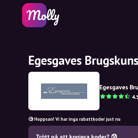
Egesgaves Brugskuns
Egesgaves Br
4.
🧐 Hoppsan! Vi har inga rabattkoder just nu
Trött på att kopiera koder? 😰