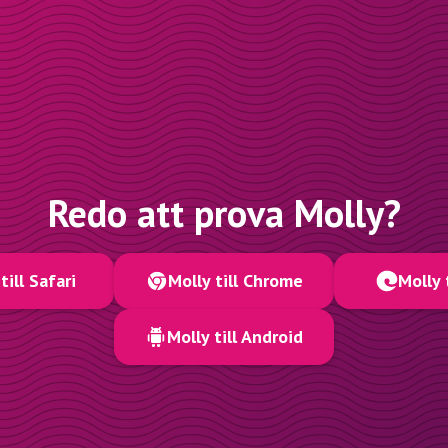
Redo att prova Molly?
till Safari
Molly till Chrome
Molly 
Molly till Android