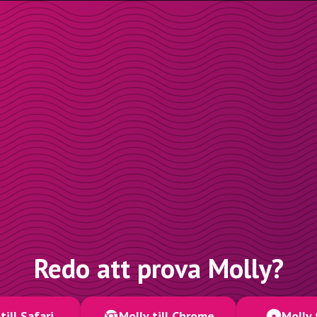
Redo att prova Molly?
till Safari
Molly till Chrome
Molly 