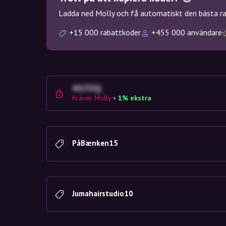
Ladda ned Molly och få automatiskt den bästa rab
+15 000 rabattkoder
+455 000 användare
4G23SQ
Kräver Molly
•
1% ekstra
PåBænken15
Jumahairstudio10