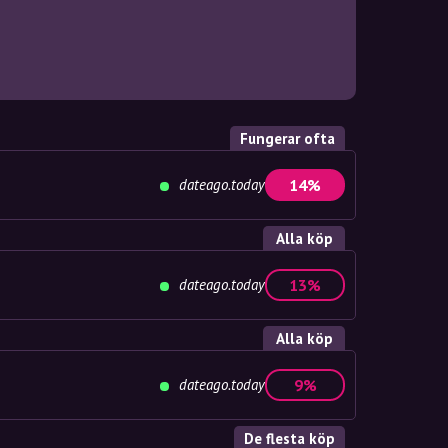
Fungerar ofta
dateago.today
14%
Alla köp
dateago.today
13%
Alla köp
dateago.today
9%
De flesta köp