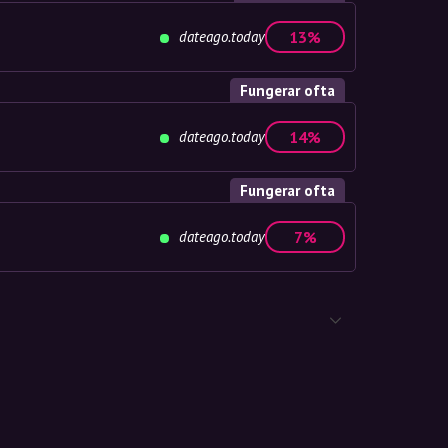
dateago.today
13%
Fungerar ofta
dateago.today
14%
Fungerar ofta
dateago.today
7%