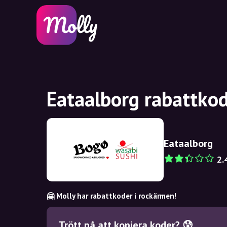
Eataalborg rabattkod
Eataalborg
2.
🤗 Molly har rabattkoder i rockärmen!
Trött på att kopiera koder? 😰