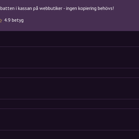
atten i kassan på webbutiker - ingen kopiering behövs!
4.9 betyg