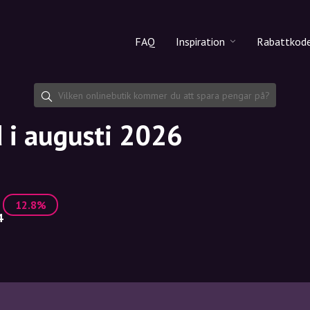
FAQ
Inspiration
Rabattkod
Alla produkter
Rabattko
Makeup
Dela rab
 i augusti 2026
Hudvård
Hårvård
12.8%
4