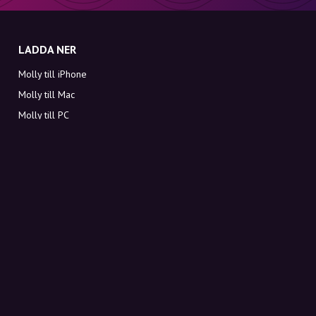
LADDA NER
Molly till iPhone
Molly till Mac
Molly till PC
OM MOLLY
Kontakt
Möt Molly och Co.
FAQ
Få rabattkoder direkt i inkorgen
Registrera