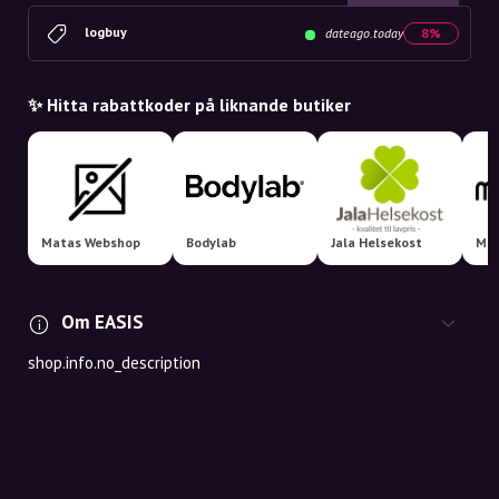
logbuy
dateago.today
8%
✨ Hitta rabattkoder på liknande butiker
Matas Webshop
Bodylab
Jala Helsekost
Med
Om EASIS
shop.info.no_description