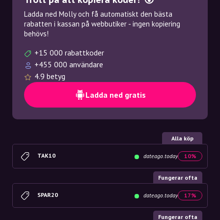
Ladda ned Molly och få automatiskt den bästa
rabatten i kassan på webbutiker - ingen kopiering
behövs!
+15 000 rabattkoder
+455 000 användare
4.9 betyg
Ladda ned gratis
Alla köp
TAK10
dateago.today
10%
Fungerar ofta
SPAR20
dateago.today
17%
Fungerar ofta