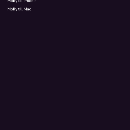
Molly till iPhone
Molly till Mac
Molly till PC
OM MOLLY
Kontakt
Möt Molly och Co.
FAQ
Få rabattkoder direkt i inkorgen
Registrera