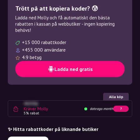
Trött på att kopiera koder? 😰
Ladda ned Molly och få automatiskt den bästa
rabatten i kassan på webbutiker - ingen kopiering
behövs!
+15 000 rabattkoder
+455 000 användare
4.9 betyg
Ladda ned gratis
Alla köp
4G23SQ
Kräver Molly
dateago.month
?
5% rabat
✨ Hitta rabattkoder på liknande butiker