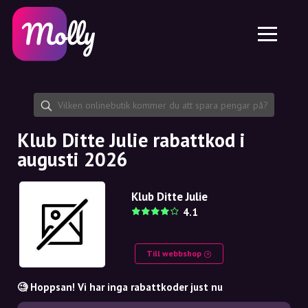
Plattform
Hudvård
Dela rabattkod
Funktioner
Hårvård
Jobb
Molly till iPhone och iPad
SE
Kontakt
Molly till Chrome
DK
Om oss
Molly till Android
EN
Samarbete
SE
Klub Ditte Julie rabattkod i
augusti 2026
NO
DE
Klub Ditte Julie
4.1
NL
Till webbshop
🧐 Hoppsan! Vi har inga rabattkoder just nu