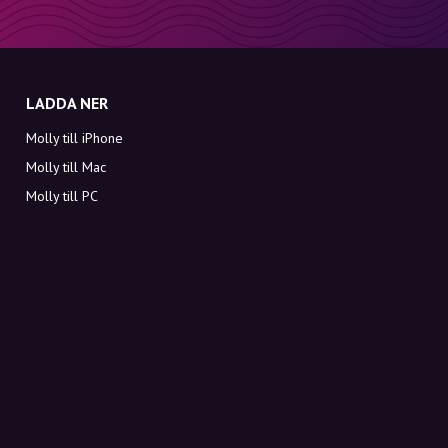
LADDA NER
Molly till iPhone
Molly till Mac
Molly till PC
OM MOLLY
Kontakt
Möt Molly och Co.
FAQ
Få rabattkoder direkt i inkorgen
Registrera