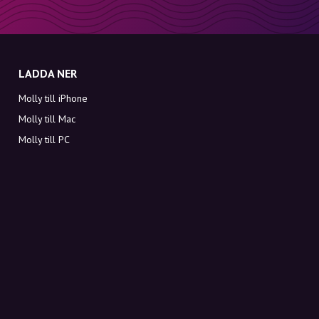
LADDA NER
Molly till iPhone
Molly till Mac
Molly till PC
OM MOLLY
Kontakt
Möt Molly och Co.
FAQ
Få rabattkoder direkt i inkorgen
Registrera