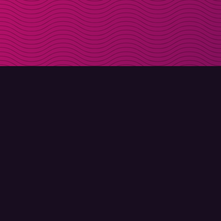
LADDA NER
OM MOLLY
Molly till iPhone
Kontakt
Molly till Mac
Möt Molly och Co.
Molly till PC
FAQ