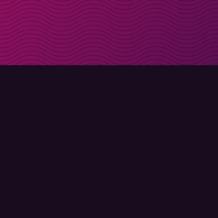
Få rabattkoder direk