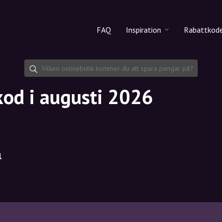
FAQ
Inspiration
Rabattkod
Alla produkter
Rabattko
Makeup
Dela rab
kod i augusti 2026
Hudvård
Hårvård
1