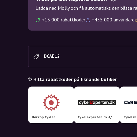
Ladda ned Molly och få automatiskt den bästa rab
+15 000 rabattkoder
+455 000 användare
DCAE12
✨ Hitta rabattkoder på liknande butiker
Børkop Cykler
Cykelexperten.dk A/S MEGASTORE
Cykelsh