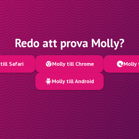
Redo att prova Molly?
till Safari
Molly till Chrome
Molly 
Molly till Android