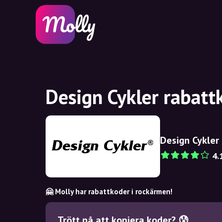
Design Cykler rabatt
Design Cykler
4.
🤗 Molly har rabattkoder i rockärmen!
Trött på att kopiera koder? 😰