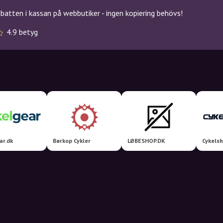
atten i kassan på webbutiker - ingen kopiering behövs!
4.9 betyg
ar.dk
Børkop Cykler
LØBESHOP.DK
Cykels