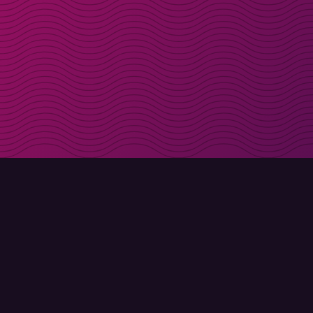
Få rabattkoder direk