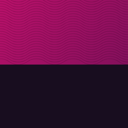
LADDA NER
OM MOLLY
Molly till iPhone
Kontakt
Molly till Mac
Möt Molly och Co.
Molly till PC
FAQ