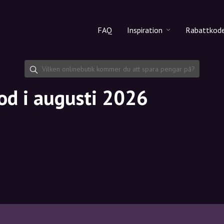
FAQ
Inspiration
Rabattkod
Alla produkter
Rabattko
Makeup
Dela rab
od i augusti 2026
Hudvård
Hårvård