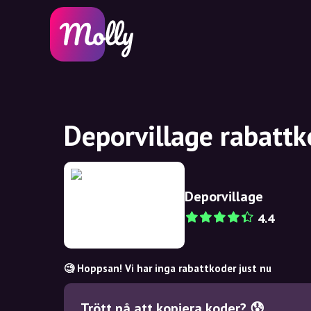
Deporvillage rabattk
Deporvillage
4.4
🧐 Hoppsan! Vi har inga rabattkoder just nu
Trött på att kopiera koder? 😰