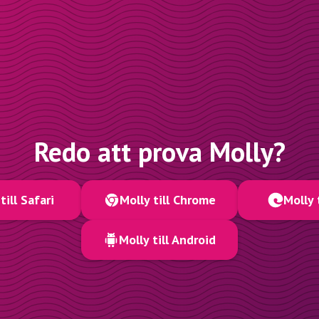
Redo att prova Molly?
till Safari
Molly till Chrome
Molly 
Molly till Android