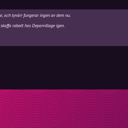
ge, och tyvärr fungerar ingen av dem nu.
skaffa rabatt hos Deporvillage igen.