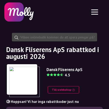
Plattform
Hudvård
Dela rabattkod
Funktioner
Hårvård
Jobb
Molly till iPhone och iPad
SE
Kontakt
Molly till Chrome
DK
Om oss
Molly till Android
EN
Samarbete
SE
Dansk Fliserens ApS rabattkod i
augusti 2026
NO
DE
Dansk Fliserens ApS
4.5
NL
Till webbshop
🧐 Hoppsan! Vi har inga rabattkoder just nu