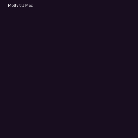
Molly till Mac
Molly till PC
OM MOLLY
Kontakt
Möt Molly och Co.
FAQ
Få rabattkoder direkt i inkorgen
Registrera