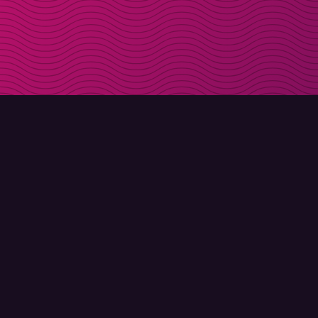
LADDA NER
OM MOLLY
Molly till iPhone
Kontakt
Molly till Mac
Möt Molly och Co.
Molly till PC
FAQ