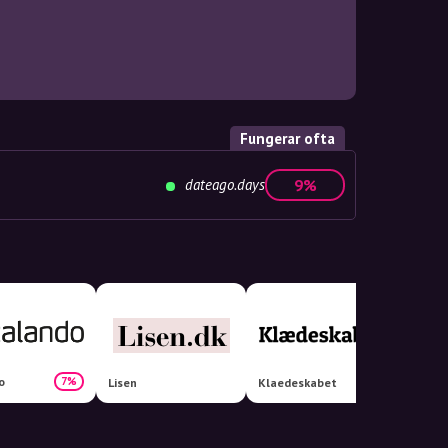
Fungerar ofta
dateago.days
9%
o
Ellos 
7%
Lisen
Klaedeskabet