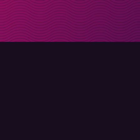
Få rabattkoder direk