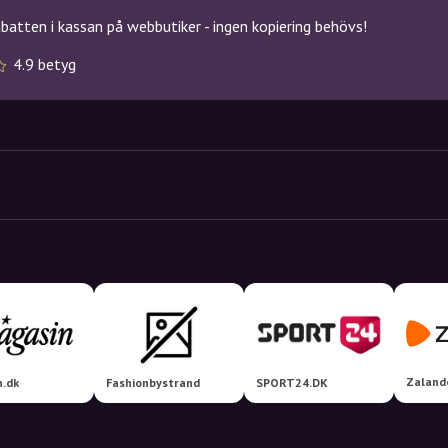
atten i kassan på webbutiker - ingen kopiering behövs!
4.9 betyg
Zaland
n.dk
Fashionbystrand
SPORT24.DK