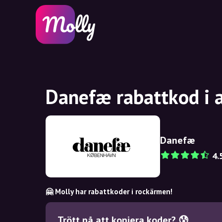
Danefæ rabattkod i 
Danefæ
4.
🤗 Molly har rabattkoder i rockärmen!
Trött på att kopiera koder? 😰