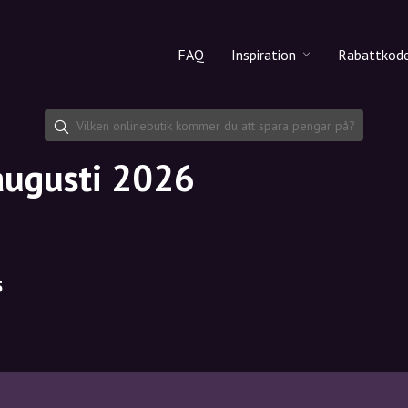
FAQ
Inspiration
Rabattkod
Alla produkter
Rabattko
Makeup
Dela rab
augusti 2026
Hudvård
Hårvård
5