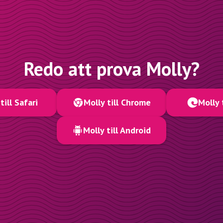
Redo att prova Molly?
till Safari
Molly till Chrome
Molly 
Molly till Android