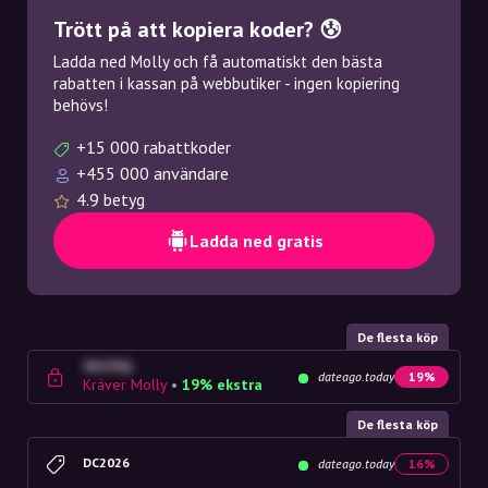
Trött på att kopiera koder? 😰
Ladda ned Molly och få automatiskt den bästa
rabatten i kassan på webbutiker - ingen kopiering
behövs!
+15 000 rabattkoder
+455 000 användare
4.9 betyg
Ladda ned gratis
De flesta köp
4G23SQ
dateago.today
19%
Kräver Molly
•
19% ekstra
De flesta köp
DC2026
dateago.today
16%