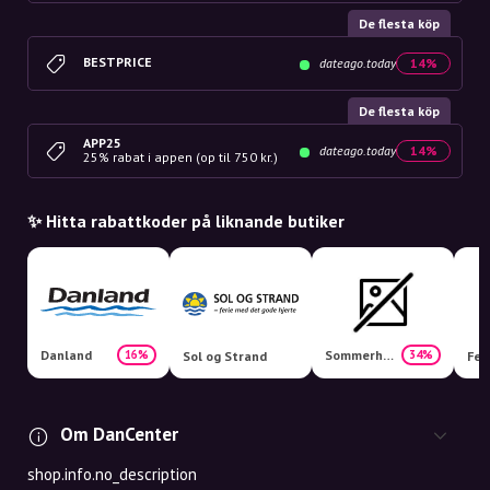
De flesta köp
BESTPRICE
dateago.today
14%
De flesta köp
APP25
dateago.today
14%
25% rabat i appen (op til 750 kr.)
✨ Hitta rabattkoder på liknande butiker
Danland
SommerhuseDanmark.dk
16%
34%
Sol og Strand
Fel
Om DanCenter
shop.info.no_description