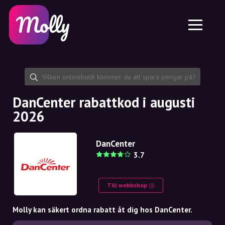
Plattform
Hudvård
Dela rabattkod
Funktioner
Hårvård
Jobb
Molly till iPhone och iPad
SE
Kontakt
Molly till Chrome
DK
Om oss
Molly till Android
EN
Samarbete
SE
DanCenter rabattkod i augusti
2026
NO
DE
DanCenter
3.7
NL
Till webbshop
Molly kan säkert ordna rabatt åt dig hos DanCenter.