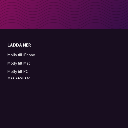
LADDA NER
Molly till iPhone
Molly till Mac
Molly till PC
OM MOLLY
Kontakt
Möt Molly och Co.
FAQ
Få rabattkoder direkt i inkorgen