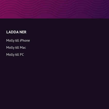
LADDA NER
Molly till iPhone
Molly till Mac
Molly till PC
OM MOLLY
Kontakt
Möt Molly och Co.
FAQ
Få rabattkoder direkt i inkorgen