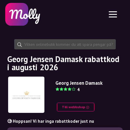
Plattform
Hudvård
Dela rabattkod
Funktioner
Hårvård
Jobb
Molly till iPhone och iPad
SE
Kontakt
Molly till Chrome
DK
Om oss
Molly till Android
EN
Samarbete
SE
Georg Jensen Damask rabattkod
i augusti 2026
NO
DE
Georg Jensen Damask
4
NL
Till webbshop
🧐 Hoppsan! Vi har inga rabattkoder just nu