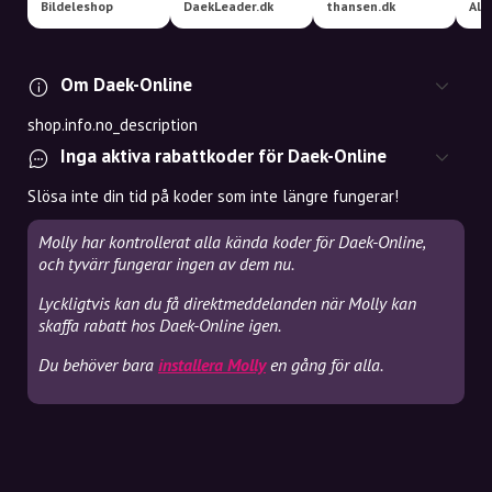
Bildeleshop
DaekLeader.dk
thansen.dk
All
Om Daek-Online
shop.info.no_description
Inga aktiva rabattkoder för Daek-Online
Slösa inte din tid på koder som inte längre fungerar!
Molly har kontrollerat alla kända koder för Daek-Online,
och tyvärr fungerar ingen av dem nu.
Lyckligtvis kan du få direktmeddelanden när Molly kan
skaffa rabatt hos Daek-Online igen.
Du behöver bara
installera Molly
en gång för alla.