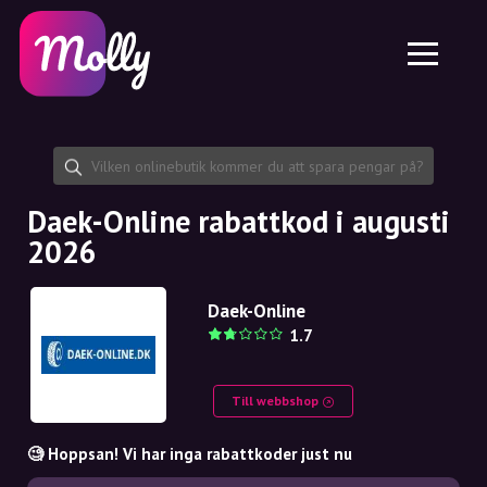
Plattform
Hudvård
Dela rabattkod
Funktioner
Hårvård
Jobb
Molly till iPhone och iPad
SE
Kontakt
Molly till Chrome
DK
Om oss
Molly till Android
EN
Samarbete
SE
Daek-Online rabattkod i augusti
2026
NO
DE
Daek-Online
1.7
NL
Till webbshop
🧐 Hoppsan! Vi har inga rabattkoder just nu