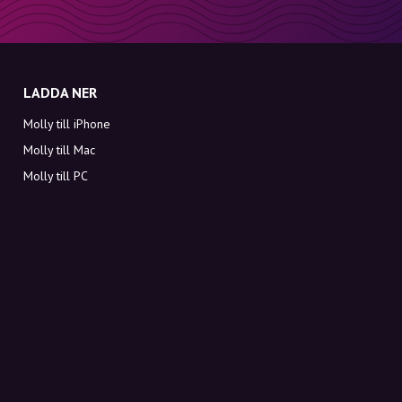
LADDA NER
Molly till iPhone
Molly till Mac
Molly till PC
OM MOLLY
Kontakt
Möt Molly och Co.
FAQ
Få rabattkoder direkt i inkorgen
Registrera