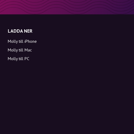
LADDA NER
Molly till iPhone
Molly till Mac
Molly till PC
OM MOLLY
Kontakt
Möt Molly och Co.
FAQ
Få rabattkoder direkt i inkorgen
Registrera