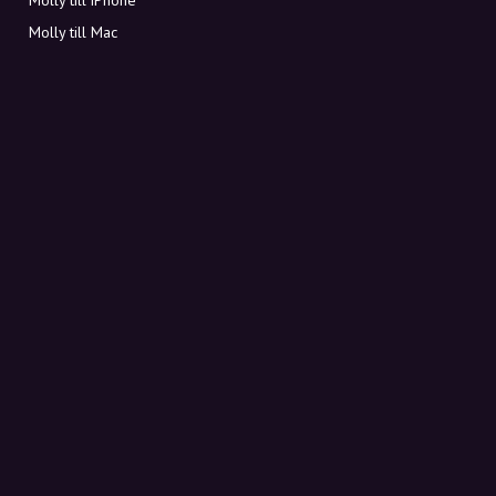
Molly till Mac
Molly till PC
OM MOLLY
Kontakt
Möt Molly och Co.
FAQ
Få rabattkoder direkt i inkorgen
Registrera