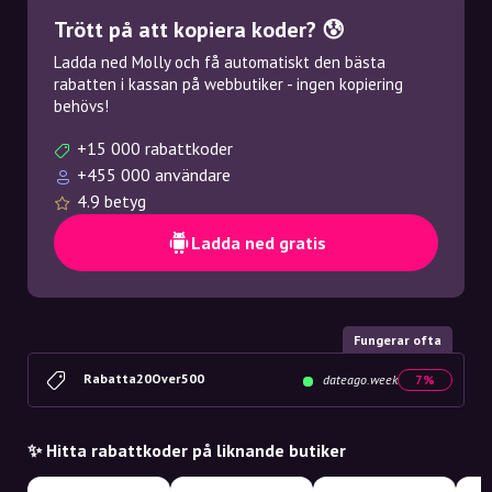
Trött på att kopiera koder? 😰
Ladda ned Molly och få automatiskt den bästa
rabatten i kassan på webbutiker - ingen kopiering
behövs!
+15 000 rabattkoder
+455 000 användare
4.9 betyg
Ladda ned gratis
Fungerar ofta
Rabatta20Over500
dateago.week
7%
✨ Hitta rabattkoder på liknande butiker