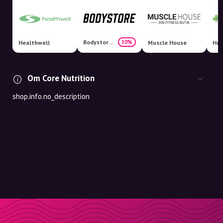
Bodystore.dk
10%
Healthwell
Muscle House
Hel
Om Core Nutrition
shop.info.no_description