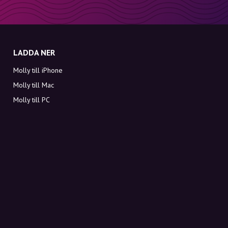
LADDA NER
Molly till iPhone
Molly till Mac
Molly till PC
OM MOLLY
Kontakt
Möt Molly och Co.
FAQ
Få rabattkoder direkt i inkorgen
Registrera