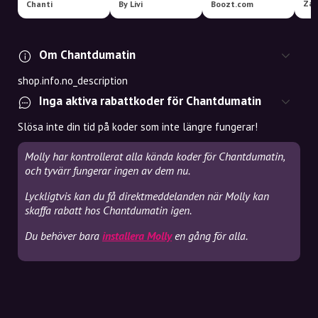
Zal
Chanti
By Livi
Boozt.com
Om Chantdumatin
shop.info.no_description
Inga aktiva rabattkoder för Chantdumatin
Slösa inte din tid på koder som inte längre fungerar!
Molly har kontrollerat alla kända koder för Chantdumatin,
och tyvärr fungerar ingen av dem nu.
Lyckligtvis kan du få direktmeddelanden när Molly kan
skaffa rabatt hos Chantdumatin igen.
Du behöver bara
installera Molly
en gång för alla.