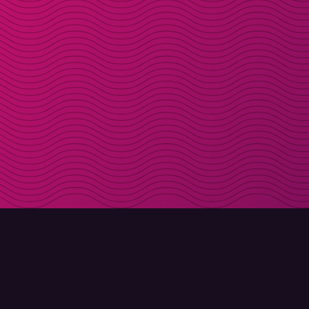
LADDA NER
OM MOLLY
Molly till iPhone
Kontakt
Molly till Mac
Möt Molly och Co.