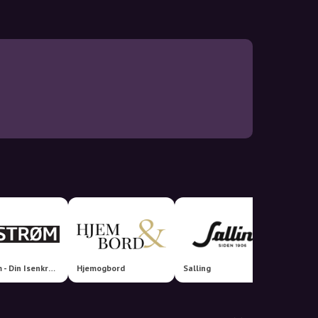
Alstrøm - Din Isenkræmmer
Hjemogbord
Salling
Boozt.