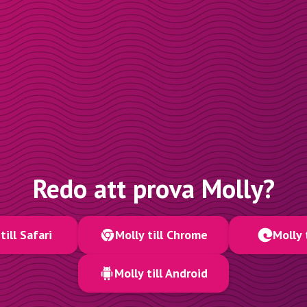
Redo att prova Molly?
till Safari
Molly till Chrome
Molly 
Molly till Android