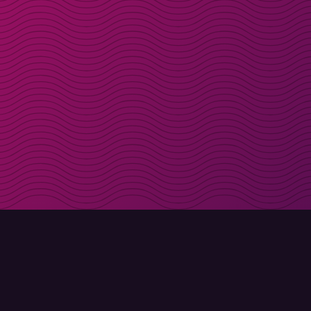
Få rabattkoder direk