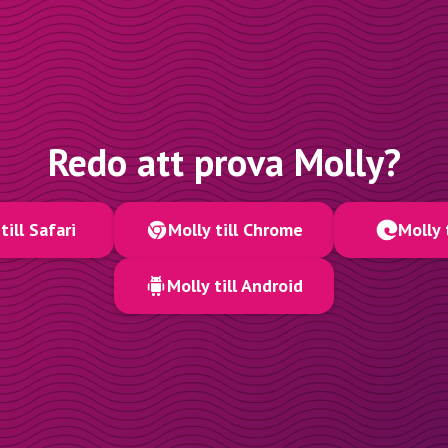
Redo att prova Molly?
till Safari
Molly till Chrome
Molly 
Molly till Android