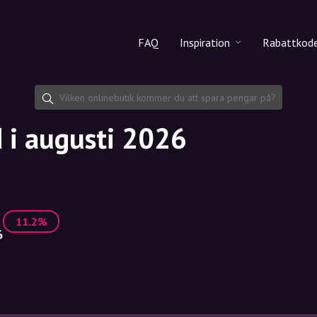
FAQ
Inspiration
Rabattkod
Alla produkter
Rabattko
Makeup
Dela rab
d i augusti 2026
Hudvård
Hårvård
11.2%
6