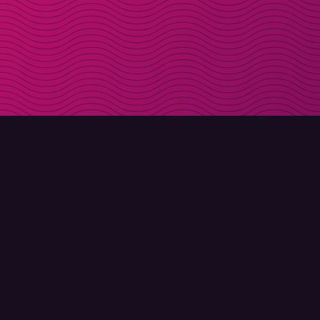
LADDA NER
OM MOLLY
Molly till iPhone
Kontakt
Molly till Mac
Möt Molly och Co.
Molly till PC
FAQ