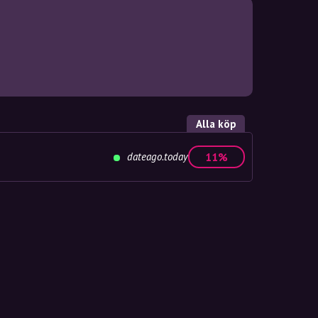
Alla köp
dateago.today
11%