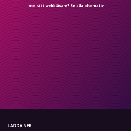
Inte rätt webbläsare? Se alla alternativ
LADDA NER