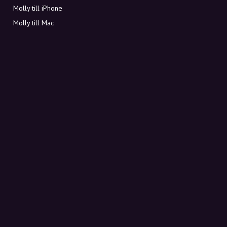
Molly till iPhone
Molly till Mac
Molly till PC
OM MOLLY
Kontakt
Möt Molly och Co.
FAQ
Få rabattkoder direkt i inkorgen
Registrera