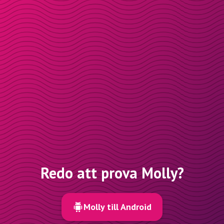
Redo att prova Molly?
Molly till Android