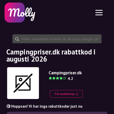
Plattform
Hudvård
Dela rabattkod
Funktioner
Hårvård
Jobb
Molly till iPhone och iPad
SE
Kontakt
Molly till Chrome
DK
Om oss
Molly till Android
EN
Samarbete
SE
Campingpriser.dk rabattkod i
augusti 2026
NO
DE
Campingpriser.dk
4.2
NL
Till webbshop
🧐 Hoppsan! Vi har inga rabattkoder just nu