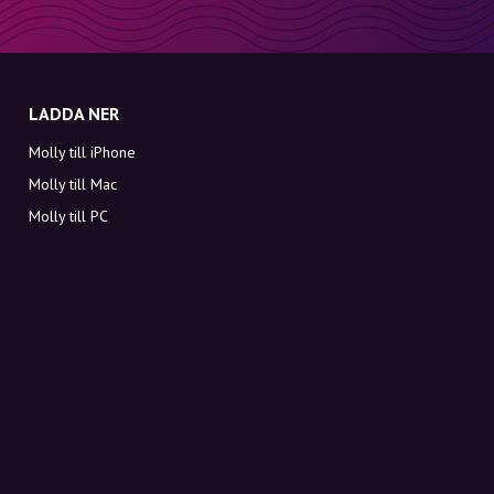
LADDA NER
Molly till iPhone
Molly till Mac
Molly till PC
OM MOLLY
Kontakt
Möt Molly och Co.
FAQ
Få rabattkoder direkt i inkorgen
Registrera