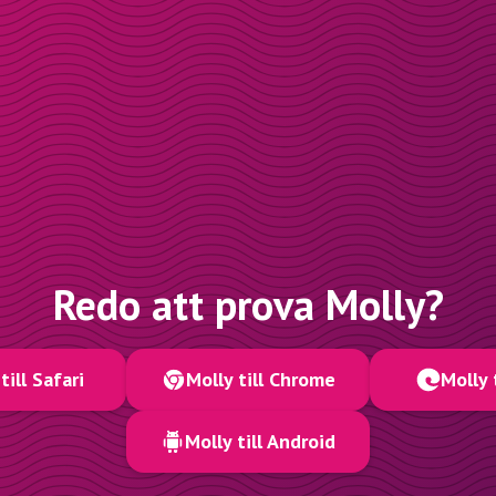
Redo att prova Molly?
till Safari
Molly till Chrome
Molly 
Molly till Android