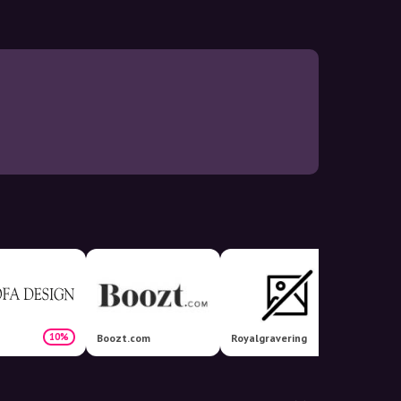
10%
Boozt.com
Royalgravering