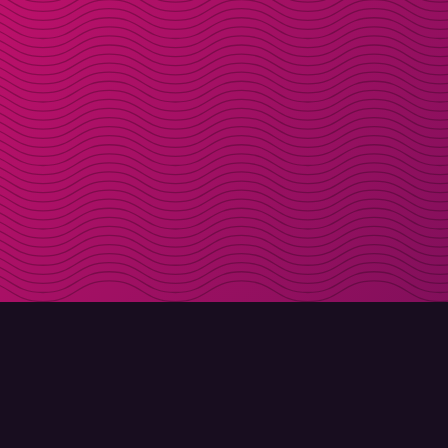
LADDA NER
OM MOLLY
Molly till iPhone
Kontakt
Molly till Mac
Möt Molly och Co.