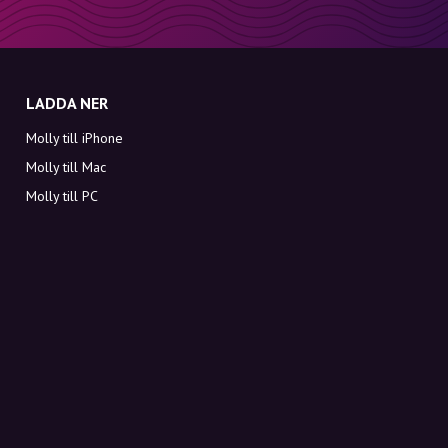
LADDA NER
Molly till iPhone
Molly till Mac
Molly till PC
OM MOLLY
Kontakt
Möt Molly och Co.
FAQ
Få rabattkoder direkt i inkorgen
Registrera