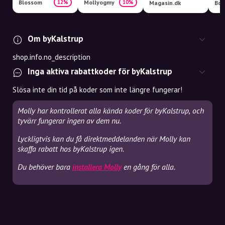
Blossom
Mollyogmy
12%
10%
Magasin.dk
Boo
Om byKalstrup
shop.info.no_description
Inga aktiva rabattkoder för byKalstrup
Slösa inte din tid på koder som inte längre fungerar!
Molly har kontrollerat alla kända koder för byKalstrup, och
tyvärr fungerar ingen av dem nu.
Lyckligtvis kan du få direktmeddelanden när Molly kan
skaffa rabatt hos byKalstrup igen.
Du behöver bara
installera Molly
en gång för alla.