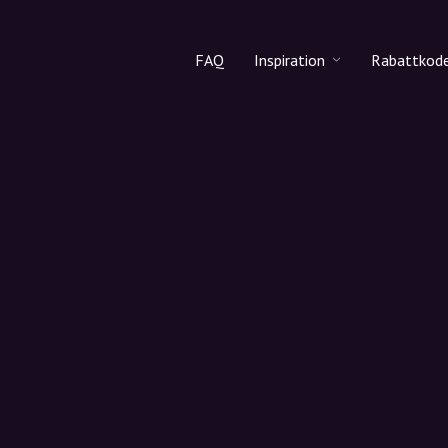
FAQ
Inspiration
Rabattkod
Alla produkter
Rabattko
Makeup
Dela rab
Hudvård
Hårvård