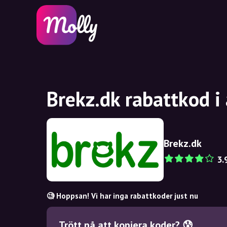
Brekz.dk rabattkod i
Brekz.dk
3.
🧐 Hoppsan! Vi har inga rabattkoder just nu
Trött på att kopiera koder? 😰