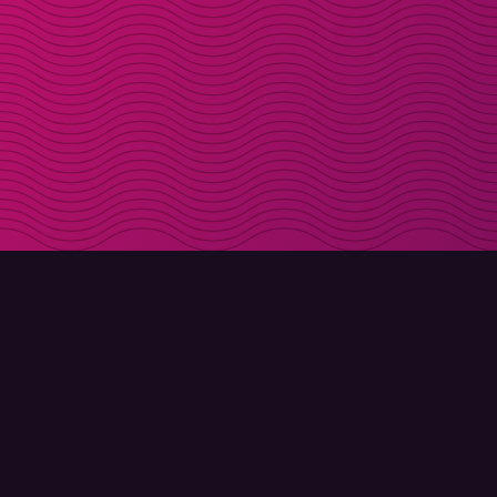
LADDA NER
OM MOLLY
Molly till iPhone
Kontakt
Molly till Mac
Möt Molly och Co.
Molly till PC
FAQ