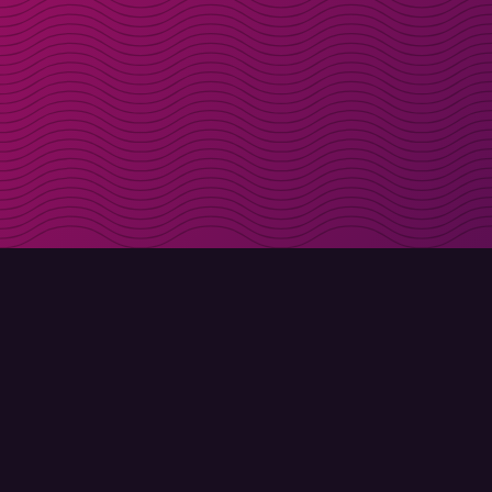
Få rabattkoder direk