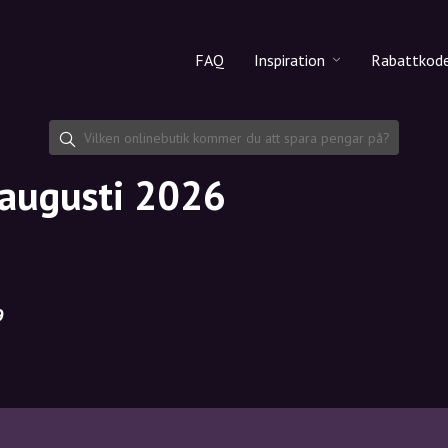
FAQ
Inspiration
Rabattkod
Alla produkter
Rabattko
Makeup
Dela rab
 augusti 2026
Hudvård
Hårvård
9