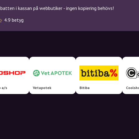
atten i kassan på webbutiker - ingen kopiering behövs!
4.9 betyg
 a/s
Vetapotek
Bitiba
Coolsh