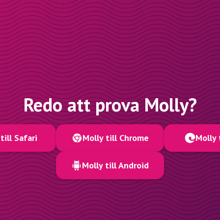
Redo att prova Molly?
till Safari
Molly till Chrome
Molly 
Molly till Android