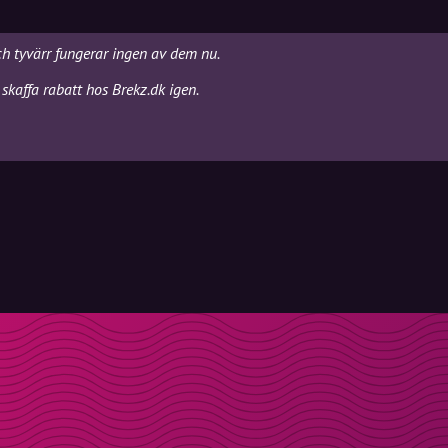
ch tyvärr fungerar ingen av dem nu.
skaffa rabatt hos Brekz.dk igen.