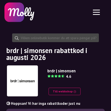
Plattform
Hudvård
Dela rabattkod
Funktioner
Hårvård
Jobb
Molly till iPhone och iPad
SE
Kontakt
Molly till Chrome
DK
Om oss
Molly till Android
EN
Samarbete
SE
brdr | simonsen rabattkod i
augusti 2026
NO
DE
brdr | simonsen
4.6
NL
Till webbshop
🧐 Hoppsan! Vi har inga rabattkoder just nu