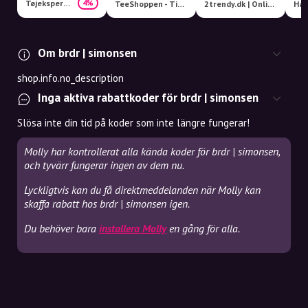
Tøjeksperten
4%
TeeShoppen - Timeless Clothes
2trendy.dk | Online Fashion Shop
Har
Om brdr | simonsen
shop.info.no_description
Inga aktiva rabattkoder för brdr | simonsen
Slösa inte din tid på koder som inte längre fungerar!
Molly har kontrollerat alla kända koder för brdr | simonsen,
och tyvärr fungerar ingen av dem nu.
Lyckligtvis kan du få direktmeddelanden när Molly kan
skaffa rabatt hos brdr | simonsen igen.
Du behöver bara
installera Molly
en gång för alla.