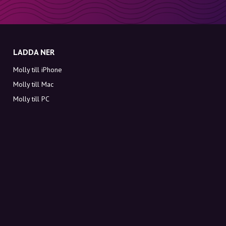
LADDA NER
Molly till iPhone
Molly till Mac
Molly till PC
OM MOLLY
Kontakt
Möt Molly och Co.
FAQ
Få rabattkoder direkt i inkorgen
Registrera