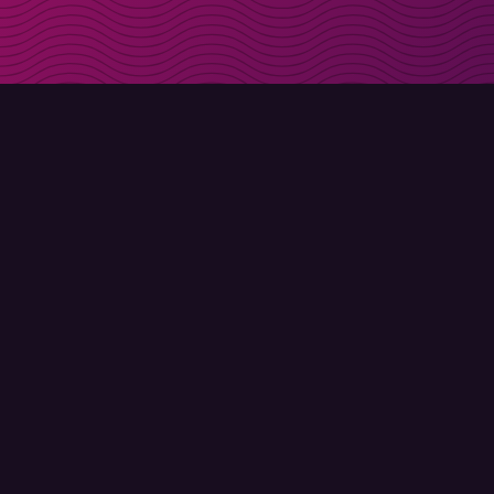
Få rabattkoder direk