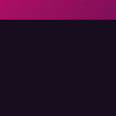
LADDA NER
OM MOLLY
Molly till iPhone
Kontakt
Molly till Mac
Möt Molly och Co.
Molly till PC
FAQ
© Molly 2026 - Alla rättigheter förbehållna