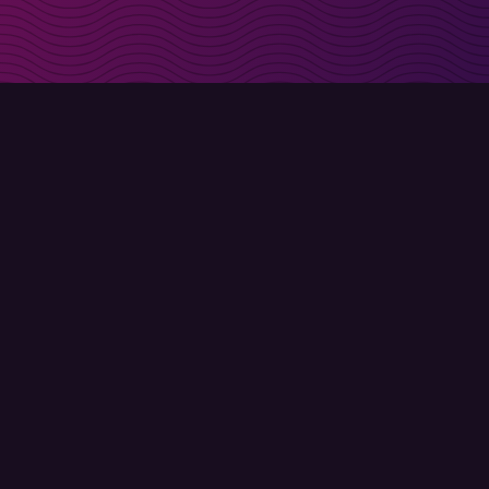
t i inkorgen
Registrera
Användarvillkor
Integritetspolicy