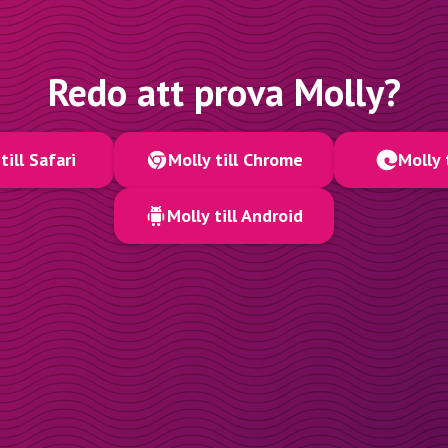
Redo att prova Molly?
till Safari
Molly till Chrome
Molly 
Molly till Android