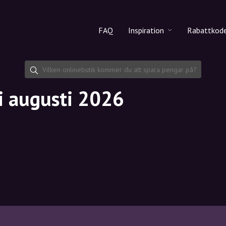
FAQ
Inspiration
Rabattkod
Alla produkter
Rabattko
Makeup
Dela rab
i augusti 2026
Hudvård
Hårvård