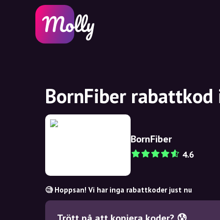
BornFiber rabattkod 
BornFiber
4.6
🧐 Hoppsan! Vi har inga rabattkoder just nu
Trött på att kopiera koder? 😰